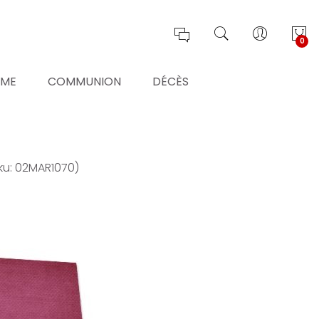
0
ÊME
COMMUNION
DÉCÈS
ku: 02MAR1070)