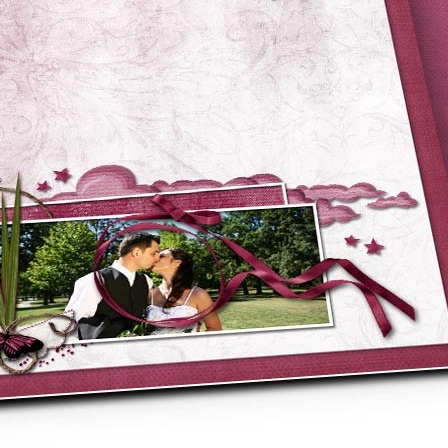
asse oublié ?
SE CONNECTER