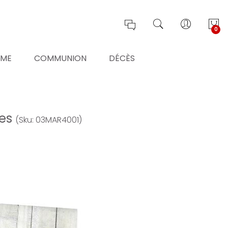
0
ÊME
COMMUNION
DÉCÈS
tes
(Sku: 03MAR4001)