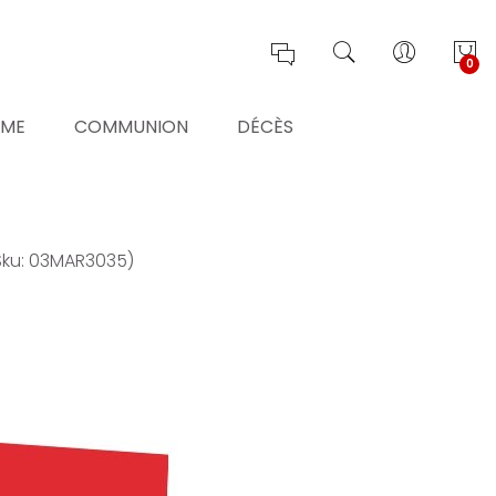
0
ÊME
COMMUNION
DÉCÈS
Sku: 03MAR3035)