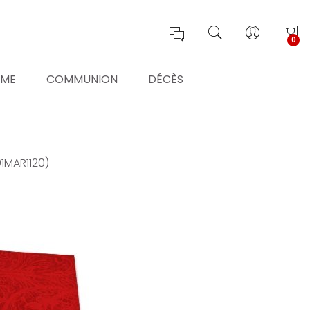
0
ÊME
COMMUNION
DÉCÈS
01MAR1120)