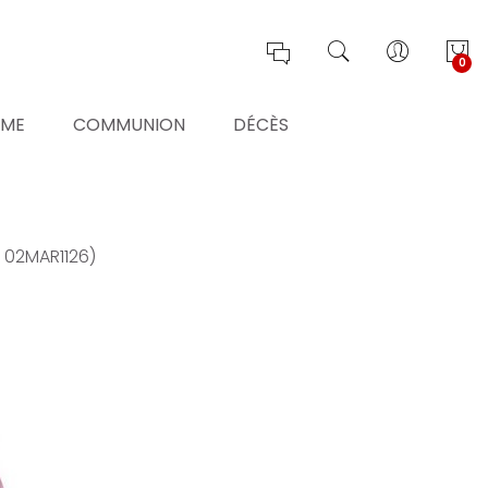
0
ÊME
COMMUNION
DÉCÈS
: 02MAR1126)