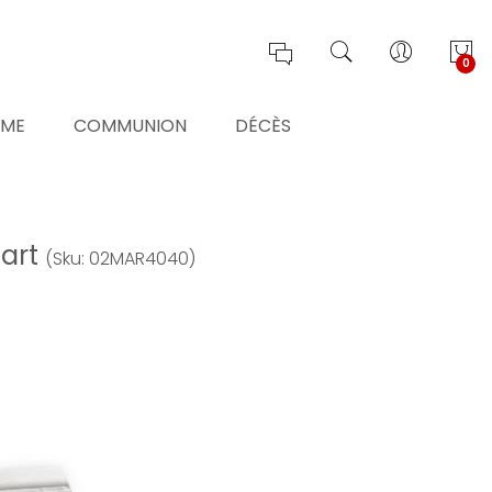
0
ÊME
COMMUNION
DÉCÈS
 art
(Sku: 02MAR4040)