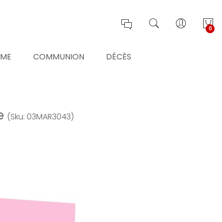
0
ÊME
COMMUNION
DÉCÈS
le
(Sku: 03MAR3043)