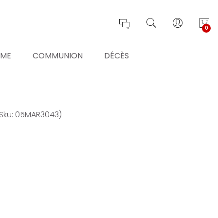
0
ÊME
COMMUNION
DÉCÈS
Sku: 05MAR3043)